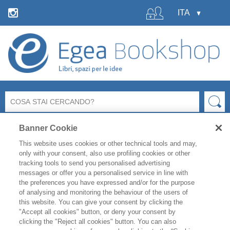
Banner Cookie
This website uses cookies or other technical tools and may,
only with your consent, also use profiling cookies or other
tracking tools to send you personalised advertising
messages or offer you a personalised service in line with
La libreria Egea resterà
chiusa
per le ferie estive
dal 6 al
the preferences you have expressed and/or for the purpose
19 agosto
compresi.
of analysing and monitoring the behaviour of the users of
Per i titoli disponibili, l'
evasione degli ordini è garantita
this website. You can give your consent by clicking the
fino a venerdì 31 luglio
, mentre gli ordini effettuati
"Accept all cookies" button, or deny your consent by
clicking the "Reject all cookies" button. You can also
durante il periodo di chiusura saranno evasi a partire da