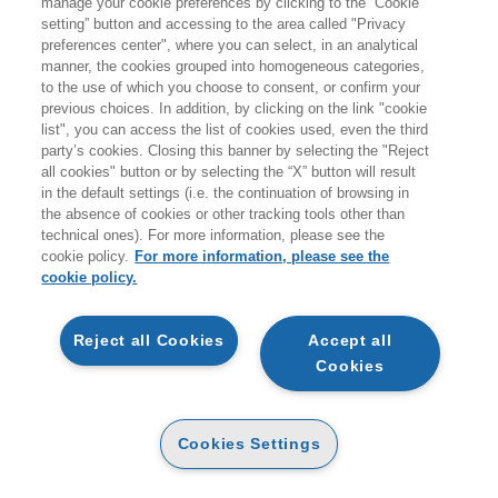
manage your cookie preferences by clicking to the “Cookie
giovedì 20 agosto.
setting” button and accessing to the area called "Privacy
preferences center", where you can select, in an analytical
A coloro che effettueranno ordini durante i giorni di
manner, the cookies grouped into homogeneous categories,
to the use of which you choose to consent, or confirm your
chiusura non verranno addebitati costi per le spedizioni
previous choices. In addition, by clicking on the link "cookie
sul territorio italiano.
list", you can access the list of cookies used, even the third
party’s cookies. Closing this banner by selecting the "Reject
all cookies" button or by selecting the “X” button will result
Vi ricordiamo inoltre che durante la pausa estiva
non
in the default settings (i.e. the continuation of browsing in
sarà attivo il servizio di customer care
.
the absence of cookies or other tracking tools other than
technical ones). For more information, please see the
Buone vacanze e a presto!
cookie policy.
For more information, please see the
cookie policy.
ARTICOLI NEL CARRELLO
Reject all Cookies
Accept all
Cookies
STAI ACQUISTANDO UN PRODOTTO DIGITALE
MA DI PROCEDERE VERIFICA LA COMPATIBILITÀ
L FORMATO SCELTO CON IL TUO DISPOSITIVO.
QTA
DI FRANCESCO GERARDO , RANUCCI
Cookies Settings
BRANDIMARTE SIMONE
INSURTECH OR OUT
E-PUB