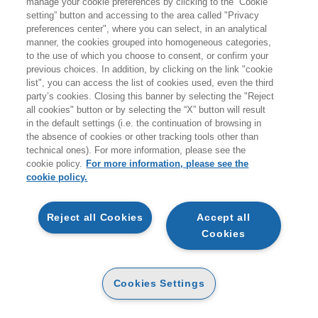
manage your cookie preferences by clicking to the “Cookie
giovedì 20 agosto.
setting” button and accessing to the area called "Privacy
preferences center", where you can select, in an analytical
A coloro che effettueranno ordini durante i giorni di
manner, the cookies grouped into homogeneous categories,
to the use of which you choose to consent, or confirm your
chiusura non verranno addebitati costi per le spedizioni
previous choices. In addition, by clicking on the link "cookie
sul territorio italiano.
list", you can access the list of cookies used, even the third
party’s cookies. Closing this banner by selecting the "Reject
all cookies" button or by selecting the “X” button will result
Vi ricordiamo inoltre che durante la pausa estiva
non
in the default settings (i.e. the continuation of browsing in
sarà attivo il servizio di customer care
.
the absence of cookies or other tracking tools other than
technical ones). For more information, please see the
Buone vacanze e a presto!
cookie policy.
For more information, please see the
cookie policy.
ARTICOLI NEL CARRELLO
Reject all Cookies
Accept all
Cookies
STAI ACQUISTANDO UN PRODOTTO DIGITALE
MA DI PROCEDERE VERIFICA LA COMPATIBILITÀ
L FORMATO SCELTO CON IL TUO DISPOSITIVO.
QTA
RINALDI FRANCESCA ROMANA
Cookies Settings
CIRCULAR FASHION MANAGEMENT
E-PUB