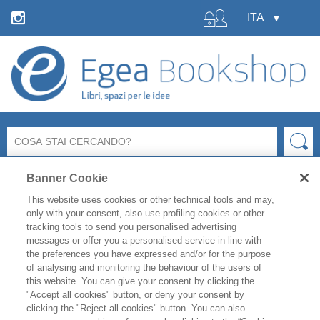
Banner Cookie
This website uses cookies or other technical tools and may,
only with your consent, also use profiling cookies or other
tracking tools to send you personalised advertising
messages or offer you a personalised service in line with
La libreria Egea resterà
chiusa
per le ferie estive
dal 6 al
the preferences you have expressed and/or for the purpose
19 agosto
compresi.
of analysing and monitoring the behaviour of the users of
Per i titoli disponibili, l'
evasione degli ordini è garantita
this website. You can give your consent by clicking the
fino a venerdì 31 luglio
, mentre gli ordini effettuati
"Accept all cookies" button, or deny your consent by
clicking the "Reject all cookies" button. You can also
durante il periodo di chiusura saranno evasi a partire da