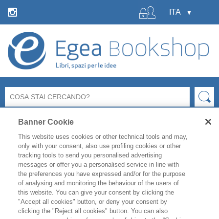
Banner Cookie
This website uses cookies or other technical tools and may,
only with your consent, also use profiling cookies or other
tracking tools to send you personalised advertising
messages or offer you a personalised service in line with
La libreria Egea resterà
chiusa
per le ferie estive
dal 6 al
the preferences you have expressed and/or for the purpose
19 agosto
compresi.
of analysing and monitoring the behaviour of the users of
Per i titoli disponibili, l'
evasione degli ordini è garantita
this website. You can give your consent by clicking the
fino a venerdì 31 luglio
, mentre gli ordini effettuati
"Accept all cookies" button, or deny your consent by
clicking the "Reject all cookies" button. You can also
durante il periodo di chiusura saranno evasi a partire da