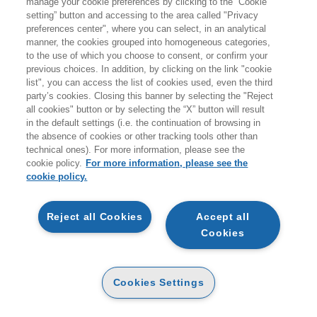
manage your cookie preferences by clicking to the “Cookie
giovedì 20 agosto.
setting” button and accessing to the area called "Privacy
preferences center", where you can select, in an analytical
A coloro che effettueranno ordini durante i giorni di
manner, the cookies grouped into homogeneous categories,
to the use of which you choose to consent, or confirm your
chiusura non verranno addebitati costi per le spedizioni
previous choices. In addition, by clicking on the link "cookie
sul territorio italiano.
list", you can access the list of cookies used, even the third
party’s cookies. Closing this banner by selecting the "Reject
all cookies" button or by selecting the “X” button will result
Vi ricordiamo inoltre che durante la pausa estiva
non
in the default settings (i.e. the continuation of browsing in
sarà attivo il servizio di customer care
.
the absence of cookies or other tracking tools other than
technical ones). For more information, please see the
Buone vacanze e a presto!
cookie policy.
For more information, please see the
cookie policy.
ARTICOLI NEL CARRELLO
Reject all Cookies
Accept all
Cookies
STAI ACQUISTANDO UN PRODOTTO DIGITALE
MA DI PROCEDERE VERIFICA LA COMPATIBILITÀ
L FORMATO SCELTO CON IL TUO DISPOSITIVO.
QTA
GIORGINO FRANCESCO, MAZZU' MARCO
Cookies Settings
BRANDTELLING - 2ED
E-PUB