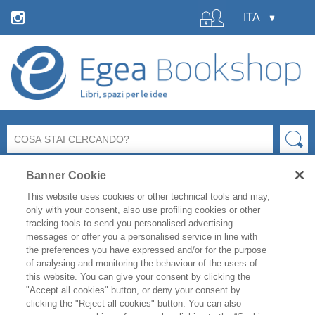
Banner Cookie
This website uses cookies or other technical tools and may,
only with your consent, also use profiling cookies or other
tracking tools to send you personalised advertising
messages or offer you a personalised service in line with
La libreria Egea resterà
chiusa
per le ferie estive
dal 6 al
the preferences you have expressed and/or for the purpose
19 agosto
compresi.
of analysing and monitoring the behaviour of the users of
Per i titoli disponibili, l'
evasione degli ordini è garantita
this website. You can give your consent by clicking the
fino a venerdì 31 luglio
, mentre gli ordini effettuati
"Accept all cookies" button, or deny your consent by
clicking the "Reject all cookies" button. You can also
durante il periodo di chiusura saranno evasi a partire da