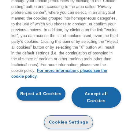
manage your cookie preferences by clicking to the “Cookie
giovedì 20 agosto.
setting” button and accessing to the area called "Privacy
preferences center", where you can select, in an analytical
A coloro che effettueranno ordini durante i giorni di
manner, the cookies grouped into homogeneous categories,
to the use of which you choose to consent, or confirm your
chiusura non verranno addebitati costi per le spedizioni
previous choices. In addition, by clicking on the link "cookie
sul territorio italiano.
list", you can access the list of cookies used, even the third
party’s cookies. Closing this banner by selecting the "Reject
all cookies" button or by selecting the “X” button will result
Vi ricordiamo inoltre che durante la pausa estiva
non
in the default settings (i.e. the continuation of browsing in
sarà attivo il servizio di customer care
.
the absence of cookies or other tracking tools other than
technical ones). For more information, please see the
Buone vacanze e a presto!
cookie policy.
For more information, please see the
cookie policy.
ARTICOLI NEL CARRELLO
Reject all Cookies
Accept all
Cookies
STAI ACQUISTANDO UN PRODOTTO DIGITALE
MA DI PROCEDERE VERIFICA LA COMPATIBILITÀ
L FORMATO SCELTO CON IL TUO DISPOSITIVO.
QTA
GATTO LUCA, DA EMPOLI STEFANO
Cookies Settings
INTELLIGENZA ARTIFICIALE E
COMPETITIVITÀ