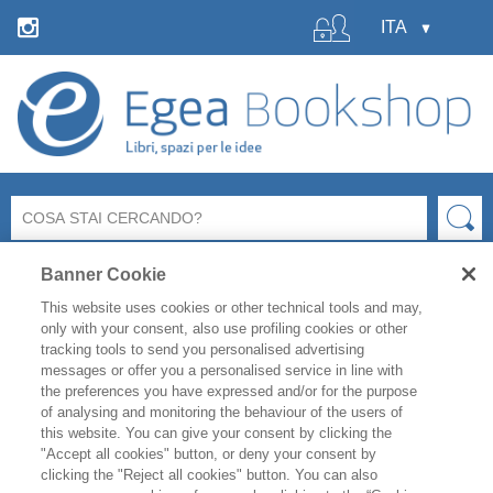
Banner Cookie
This website uses cookies or other technical tools and may,
only with your consent, also use profiling cookies or other
tracking tools to send you personalised advertising
messages or offer you a personalised service in line with
La libreria Egea resterà
chiusa
per le ferie estive
dal 6 al
the preferences you have expressed and/or for the purpose
19 agosto
compresi.
of analysing and monitoring the behaviour of the users of
Per i titoli disponibili, l'
evasione degli ordini è garantita
this website. You can give your consent by clicking the
fino a venerdì 31 luglio
, mentre gli ordini effettuati
"Accept all cookies" button, or deny your consent by
clicking the "Reject all cookies" button. You can also
durante il periodo di chiusura saranno evasi a partire da