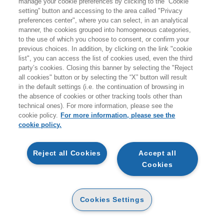
manage your cookie preferences by clicking to the “Cookie
giovedì 20 agosto.
setting” button and accessing to the area called "Privacy
preferences center", where you can select, in an analytical
A coloro che effettueranno ordini durante i giorni di
manner, the cookies grouped into homogeneous categories,
to the use of which you choose to consent, or confirm your
chiusura non verranno addebitati costi per le spedizioni
previous choices. In addition, by clicking on the link "cookie
sul territorio italiano.
list", you can access the list of cookies used, even the third
party’s cookies. Closing this banner by selecting the "Reject
all cookies" button or by selecting the “X” button will result
Vi ricordiamo inoltre che durante la pausa estiva
non
in the default settings (i.e. the continuation of browsing in
sarà attivo il servizio di customer care
.
the absence of cookies or other tracking tools other than
technical ones). For more information, please see the
Buone vacanze e a presto!
cookie policy.
For more information, please see the
cookie policy.
ARTICOLI NEL CARRELLO
Reject all Cookies
Accept all
Cookies
STAI ACQUISTANDO UN PRODOTTO DIGITALE
MA DI PROCEDERE VERIFICA LA COMPATIBILITÀ
L FORMATO SCELTO CON IL TUO DISPOSITIVO.
QTA
EREDITATO ANTONIO
Cookies Settings
IL SARTO E IL CALZOLAIO DI
BOLTZMANN