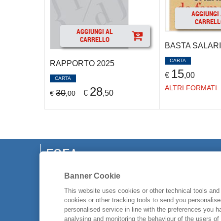
AGGIUNGI
CARRELL
AGGIUNGI AL
CARRELLO
BASTA SALARI
CARTA
RAPPORTO 2025
15
€
,00
CARTA
ALTRI FORMATI
28
30
€
,50
€
,00
EGEA
Banner Cookie
CHI SIAMO
CODICE ETICO
This website uses cookies or other technical tools and 
cookies or other tracking tools to send you personalis
WHISTLEBLOWING
personalised service in line with the preferences you 
CONTATTI
analysing and monitoring the behaviour of the users of