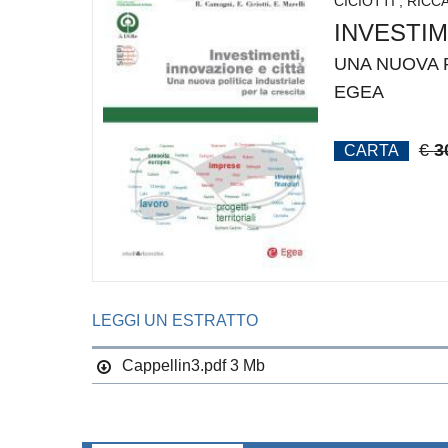
CICIOTTI
,
RICC
INVESTIM
UNA NUOVA P
EGEA
€
3
CARTA
LEGGI UN ESTRATTO
Cappellin3.pdf
3 Mb