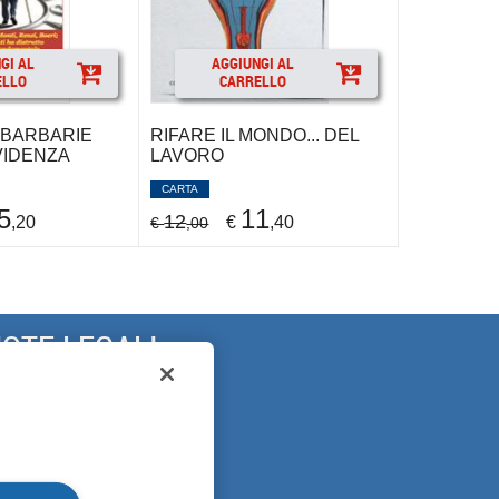
AGGIUNGI AL
GI AL
CARRELLO
ELLO
RIFARE IL MONDO... DEL
 BARBARIE
LAVORO
VIDENZA
CARTA
11
5
12
€
,40
,20
€
,00
OTE LEGALI
ARANZIA
ICUREZZA
RIVACY
OOKIE POLICY