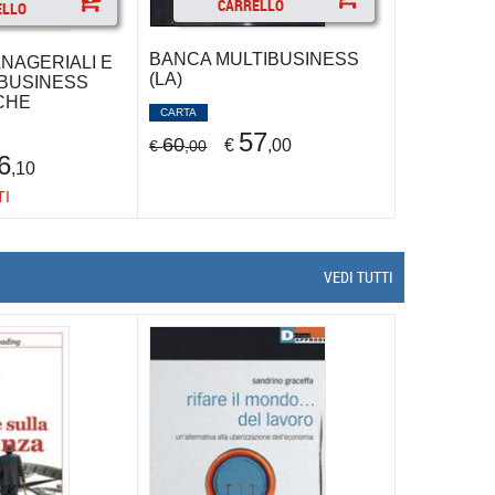
CARRELLO
ELLO
BANCA MULTIBUSINESS
NAGERIALI E
(LA)
 BUSINESS
CHE
CARTA
57
60
€
,00
€
,00
6
,10
TI
VEDI TUTTI