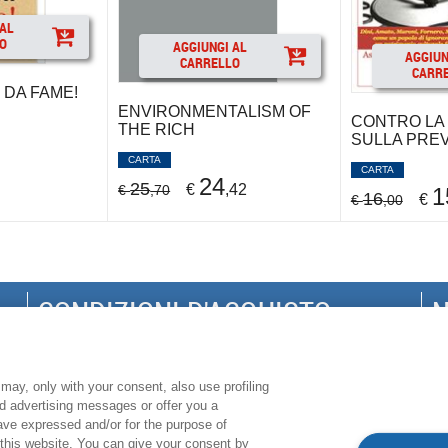
 AL
O
AGGIUNGI AL
AGGIUN
CARRELLO
CARR
 DA FAME!
ENVIRONMENTALISM OF
CONTRO LA
THE RICH
SULLA PRE
CARTA
CARTA
24
25
€
,42
€
,70
1
16
€
€
,00
CONDIZIONI D'ACQUISTO
N
DISPONIBILITÀ E TEMPI DI CONSEGNA
G
PROCEDURA DELL'ORDINE
S
may, only with your consent, also use profiling
ed advertising messages or offer you a
MODALITÀ DI PAGAMENTO
P
have expressed and/or for the purpose of
MODALITÀ SPEDIZIONE
C
 this website. You can give your consent by