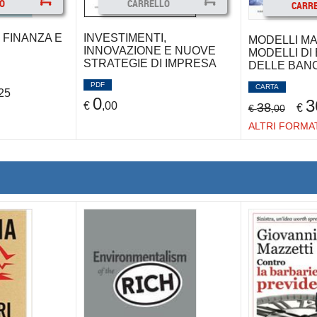
O
CARRELLO
CARR
 FINANZA E
INVESTIMENTI,
MODELLI MA
INNOVAZIONE E NUOVE
MODELLI DI
STRATEGIE DI IMPRESA
DELLE BAN
PDF
CARTA
25
0
3
€
,00
38
€
€
,00
ALTRI FORMA