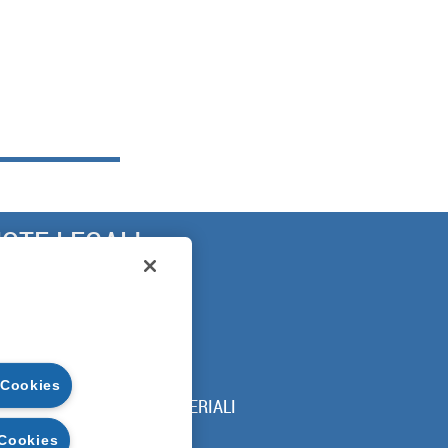
OTE LEGALI
ARANZIA
ICUREZZA
RIVACY
OOKIE POLICY
 Cookies
DICE DI UTILIZZO DEI MATERIALI
 Cookies