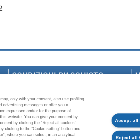
2
CONDIZIONI D'ACQUISTO
N
DISPONIBILITÀ E TEMPI DI CONSEGNA
G
PROCEDURA DELL'ORDINE
S
may, only with your consent, also use profiling
ed advertising messages or offer you a
MODALITÀ DI PAGAMENTO
P
have expressed and/or for the purpose of
MODALITÀ SPEDIZIONE
C
 this website. You can give your consent by
Accept all
onsent by clicking the "Reject all cookies"
RECEDI DAL CONTRATTO
CO
 clicking to the “Cookie setting” button and
r", where you can select, in an analytical
E-BOOK: CARATTERISTICHE E UTILIZZO
Reject all