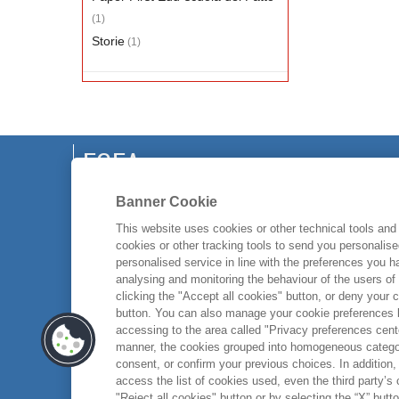
(1)
Storie
(1)
EGEA
CHI SIAMO
Banner Cookie
CODICE ETICO
This website uses cookies or other technical tools and 
cookies or other tracking tools to send you personalis
WHISTLEBLOWING
personalised service in line with the preferences you 
CONTATTI
analysing and monitoring the behaviour of the users of
clicking the "Accept all cookies" button, or deny your c
button. You can also manage your cookie preferences by
accessing to the area called "Privacy preferences cente
manner, the cookies grouped into homogeneous categor
consent, or confirm your previous choices. In addition, 
access the list of cookies used, even the third party’s
"Reject all cookies" button or by selecting the “X” button 