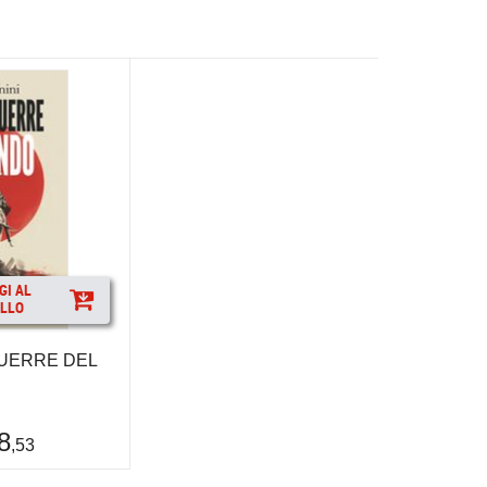
GI AL
LLO
GUERRE DEL
8
,53