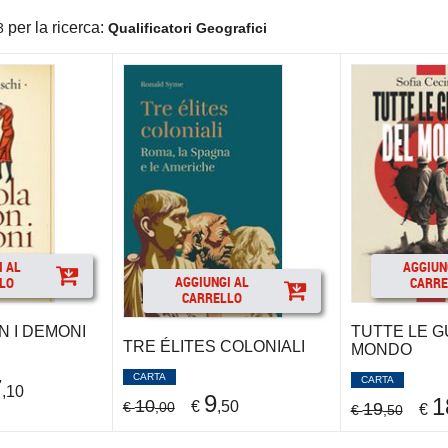
per la ricerca:
3
Qualificatori Geografici
I AL
AGGIUN
AGGIUNGI AL
LO
CARRE
CARRELLO
N I DEMONI
TUTTE LE 
TRE ÉLITES COLONIALI
MONDO
CARTA
CARTA
7
,10
9
1
10
€
,50
€
,00
19
€
€
,50