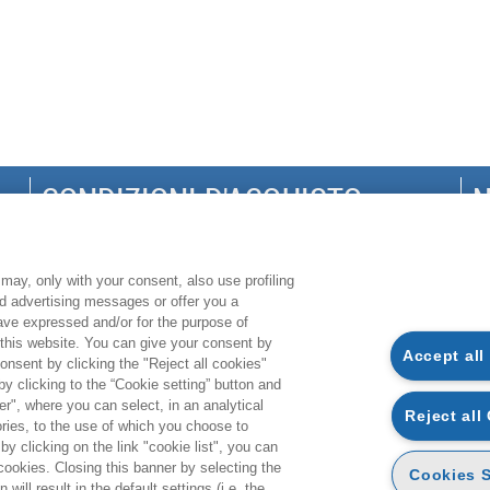
CONDIZIONI D'ACQUISTO
N
DISPONIBILITÀ E TEMPI DI CONSEGNA
G
PROCEDURA DELL'ORDINE
S
may, only with your consent, also use profiling
ed advertising messages or offer you a
MODALITÀ DI PAGAMENTO
P
have expressed and/or for the purpose of
MODALITÀ SPEDIZIONE
C
 this website. You can give your consent by
Accept all
onsent by clicking the "Reject all cookies"
RECEDI DAL CONTRATTO
CO
 clicking to the “Cookie setting” button and
r", where you can select, in an analytical
E-BOOK: CARATTERISTICHE E UTILIZZO
Reject all
ies, to the use of which you choose to
DIGITABOOK: CARATTERISTICHE E UTILIZZO
by clicking on the link "cookie list", you can
 cookies. Closing this banner by selecting the
Cookies S
will result in the default settings (i.e. the