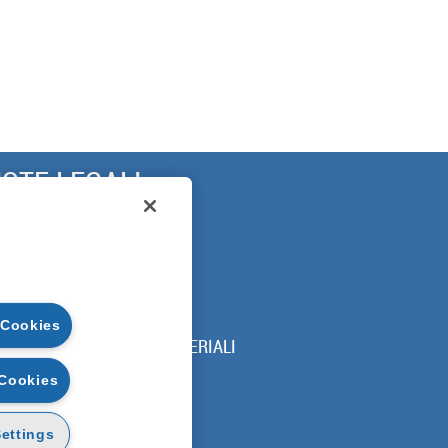
OTE LEGALI
ARANZIA
ICUREZZA
RIVACY
OOKIE POLICY
 Cookies
DICE DI UTILIZZO DEI MATERIALI
 Cookies
ettings