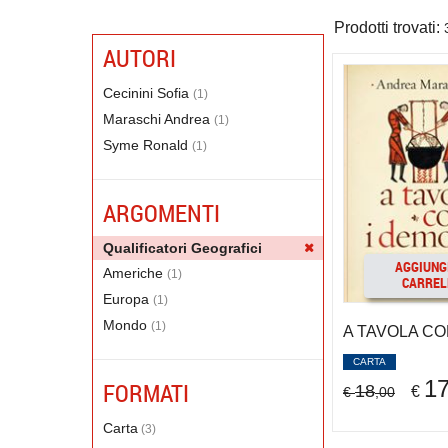
Prodotti trovati:
AUTORI
Cecinini Sofia
(1)
Maraschi Andrea
(1)
Syme Ronald
(1)
ARGOMENTI
Qualificatori Geografici
AGGIUNG
Americhe
(1)
CARREL
Europa
(1)
Mondo
(1)
A TAVOLA CO
CARTA
1
FORMATI
18
€
€
,00
Carta
(3)