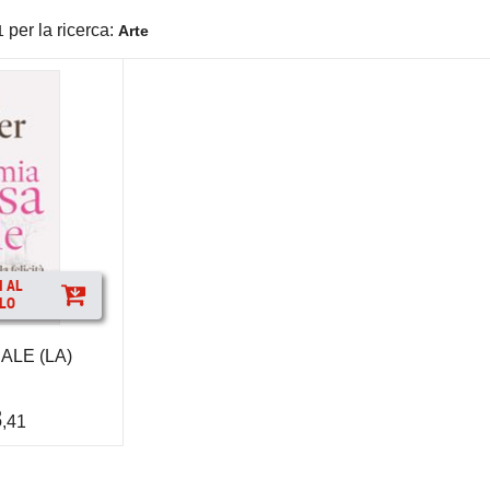
per la ricerca:
1
Arte
I AL
LO
ALE (LA)
8
,41