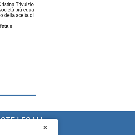
ristina Trivulzio
società più equa
o della scelta di
feta
e
OTE LEGALI
ARANZIA