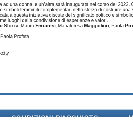
a ad una donna, e un’altra sarà inaugurata nel corso del 2022. C
 simboli femminili complementari nello sforzo di costruire una 
ata a questa iniziativa discute del significato politico e simbolic
come luoghi della condivisione di esperienze e valori.
io Sforza
, Mauro
Ferraresi
, Mariateresa
Maggiolino
, Paola
Pro
i Paola Profeta
kcity
CONDIZIONI D'ACQUISTO
N
DISPONIBILITÀ E TEMPI DI CONSEGNA
G