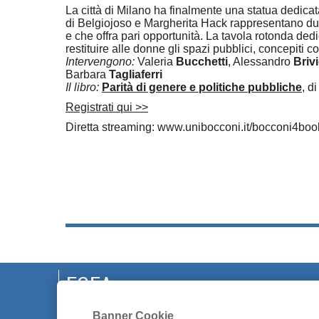
La città di Milano ha finalmente una statua dedicat
di Belgiojoso e Margherita Hack rappresentano due
e che offra pari opportunità. La tavola rotonda dedic
restituire alle donne gli spazi pubblici, concepiti 
Intervengono:
Valeria
Bucchetti
, Alessandro
Briv
Barbara
Tagliaferri
Il libro:
Parità di genere e politiche pubbliche
, d
Registrati qui >>
Diretta streaming: www.unibocconi.it/bocconi4boo
EGEA
CHI SIAMO
Banner Cookie