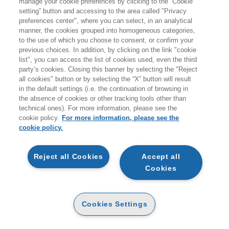
manage your cookie preferences by clicking to the “Cookie
giovedì 20 agosto.
setting” button and accessing to the area called "Privacy
preferences center", where you can select, in an analytical
A coloro che effettueranno ordini durante i giorni di
manner, the cookies grouped into homogeneous categories,
to the use of which you choose to consent, or confirm your
chiusura non verranno addebitati costi per le spedizioni
previous choices. In addition, by clicking on the link "cookie
sul territorio italiano.
list", you can access the list of cookies used, even the third
party’s cookies. Closing this banner by selecting the "Reject
all cookies" button or by selecting the “X” button will result
Vi ricordiamo inoltre che durante la pausa estiva
non
in the default settings (i.e. the continuation of browsing in
sarà attivo il servizio di customer care
.
the absence of cookies or other tracking tools other than
technical ones). For more information, please see the
Buone vacanze e a presto!
cookie policy.
For more information, please see the
cookie policy.
ARTICOLI NEL CARRELLO
Reject all Cookies
Accept all
Cookies
STAI ACQUISTANDO UN PRODOTTO DIGITALE
MA DI PROCEDERE VERIFICA LA COMPATIBILITÀ
L FORMATO SCELTO CON IL TUO DISPOSITIVO.
QTA
PALMARINI NICOLA
Cookies Settings
INFILTRATE (LE)
E-PUB