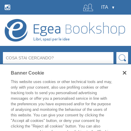
Banner Cookie
This website uses cookies or other technical tools and may,
only with your consent, also use profiling cookies or other
tracking tools to send you personalised advertising
messages or offer you a personalised service in line with
La libreria Egea resterà
chiusa
per le ferie estive
dal 6 al
the preferences you have expressed and/or for the purpose
19 agosto
compresi.
of analysing and monitoring the behaviour of the users of
Per i titoli disponibili, l'
evasione degli ordini è garantita
this website. You can give your consent by clicking the
fino a venerdì 31 luglio
, mentre gli ordini effettuati
"Accept all cookies" button, or deny your consent by
clicking the "Reject all cookies" button. You can also
durante il periodo di chiusura saranno evasi a partire da