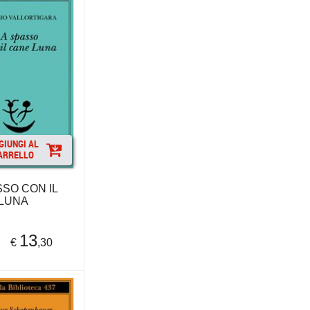
GIUNGI AL
ARRELLO
SSO CON IL
LUNA
13
€
,30