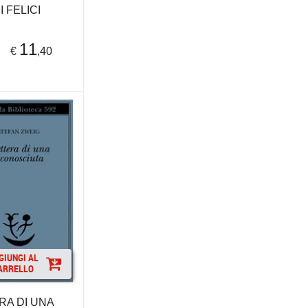
I FELICI
11
€
,40
GIUNGI AL
ARRELLO
RA DI UNA