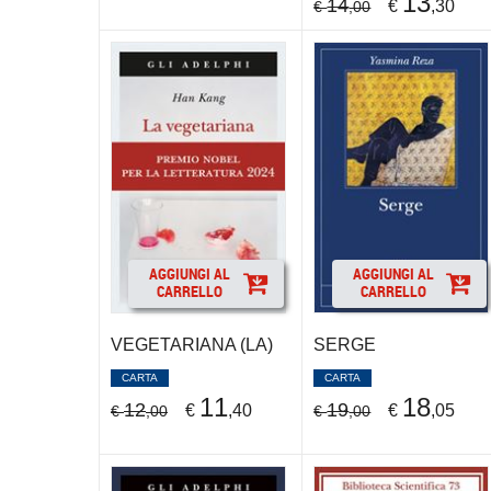
13
14
€
,30
€
,00
AGGIUNGI AL
AGGIUNGI AL
CARRELLO
CARRELLO
VEGETARIANA (LA)
SERGE
CARTA
CARTA
11
18
12
19
€
,40
€
,05
€
,00
€
,00