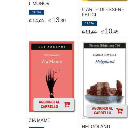
LIMONOV
L' ARTE DI ESSERE
CARTA
FELICI
13
14
€
,30
€
,00
CARTA
10
11
€
,45
€
,00
AGGIUNGI AL
CARRELLO
AGGIUNGI AL
CARRELLO
ZIA MAME
HELGOLAND