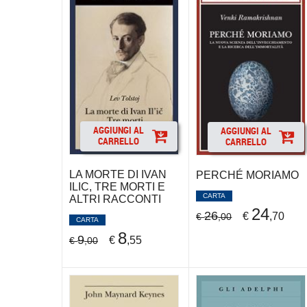
AGGIUNGI AL
AGGIUNGI AL
CARRELLO
CARRELLO
LA MORTE DI IVAN
PERCHÉ MORIAMO
ILIC, TRE MORTI E
CARTA
ALTRI RACCONTI
24
26
€
,70
€
,00
CARTA
8
9
€
,55
€
,00