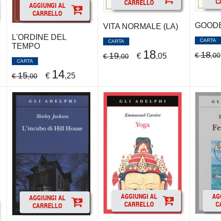
C
CARRELLO
AGGIUNGI AL
CARRELLO
GOOD
VITA NORMALE (LA)
L'ORDINE DEL
CARTA
CARTA
TEMPO
18
18
19
€
,00
€
,05
€
,00
CARTA
14
15
€
,25
€
,00
AGGIUNGI AL
AG
AGGIUNGI AL
CARRELLO
C
CARRELLO