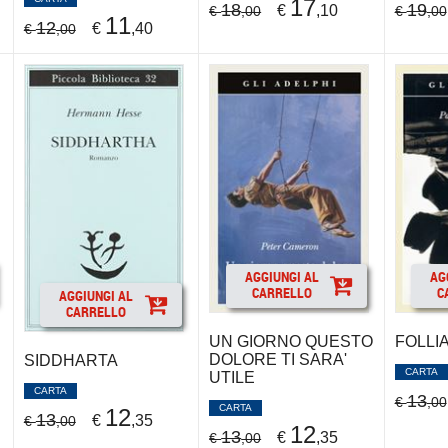
17
18
19
€
,10
€
,00
€
,00
11
12
€
,40
€
,00
AGGIUNGI AL
AG
CARRELLO
C
AGGIUNGI AL
CARRELLO
UN GIORNO QUESTO
FOLLI
DOLORE TI SARA'
SIDDHARTA
CARTA
UTILE
CARTA
13
€
,00
CARTA
12
13
€
,35
€
,00
12
13
€
,35
€
,00