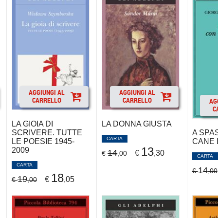
AGGIUNGI AL
AGGIUNGI AL
CARRELLO
CARRELLO
AG
C
LA GIOIA DI
LA DONNA GIUSTA
A SPA
SCRIVERE. TUTTE
CARTA
CANE 
LE POESIE 1945-
13
2009
14
€
,30
€
,00
CARTA
CARTA
14
€
,00
18
19
€
,05
€
,00