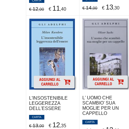
CARTA
13
11
14
€
,30
€
,00
12
€
,40
€
,00
AGGIUNGI AL
AGGIUNGI AL
CARRELLO
CARRELLO
L' UOMO CHE
L'INSOSTENIBILE
SCAMBIO' SUA
LEGGEREZZA
MOGLIE PER UN
DELL'ESSERE
CAPPELLO
CARTA
CARTA
12
13
€
,35
€
,00