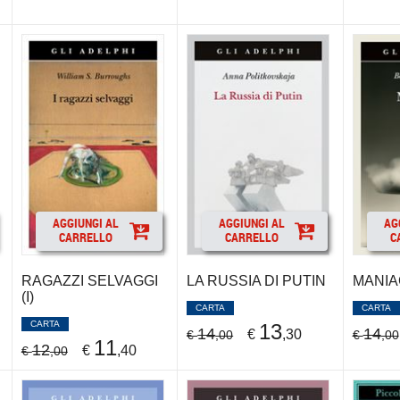
AGGIUNGI AL
AGGIUNGI AL
AG
CARRELLO
CARRELLO
C
RAGAZZI SELVAGGI
LA RUSSIA DI PUTIN
MANIA
(I)
CARTA
CARTA
CARTA
13
14
14
€
,30
€
,00
€
,00
11
12
€
,40
€
,00