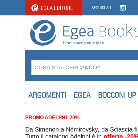
EGEA EDITORE
SEGUICI SU:
ARGOMENTI
EGEA
BOCCONI UP
PROMO ADELPHI -20%
Da Simenon a Némirovsky, da Sciascia fi
Tutto il catalogo Adelphi è in
offerta -20