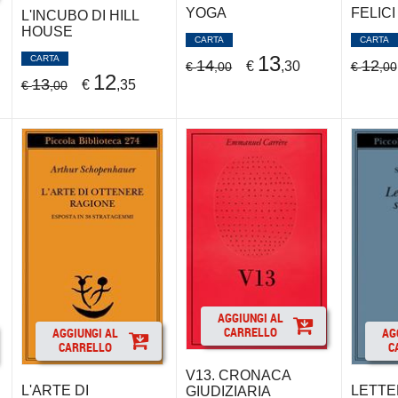
YOGA
FELICI 
L'INCUBO DI HILL
HOUSE
CARTA
CARTA
13
CARTA
14
12
€
,30
€
,00
€
,00
12
13
€
,35
€
,00
AGGIUNGI AL
CARRELLO
AGGIUNGI AL
AG
CARRELLO
C
V13. CRONACA
L'ARTE DI
LETTE
GIUDIZIARIA