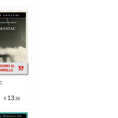
GIUNGI AL
ARRELLO
C
13
€
,30