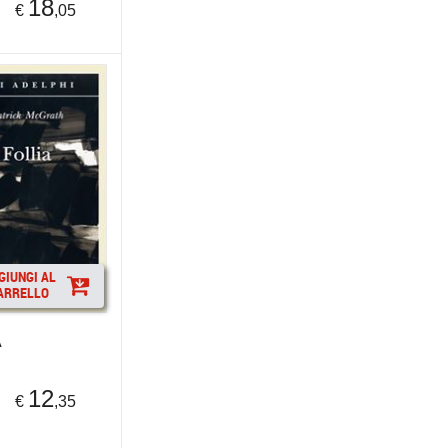
18
€
,05
GIUNGI AL
ARRELLO
A
12
€
,35