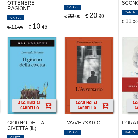
OTTENERE
SCON
CARTA
RAGIONE
CARTA
20
22
€
,90
€
,00
CARTA
11
€
,00
10
11
€
,45
€
,00
AGGIUNGI AL
AGGIUNGI AL
AG
CARRELLO
CARRELLO
C
GIORNO DELLA
L'AVVERSARIO
L'ORA
CIVETTA (IL)
CARTA
CARTA
CARTA