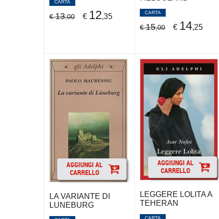
CARTA
12
CARTA
13
€
,35
€
,00
14
15
€
,25
€
,00
AGGIUNGI AL
AGGIUNGI AL
CARRELLO
CARRELLO
LEGGERE LOLITA A
LA VARIANTE DI
TEHERAN
LUNEBURG
CARTA