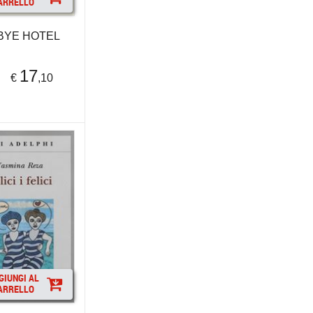
ARRELLO
BYE HOTEL
17
€
,10
GIUNGI AL
ARRELLO