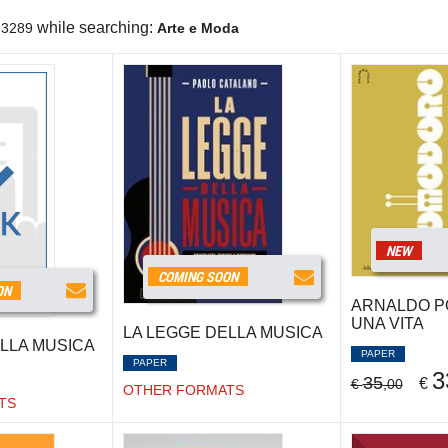
while searching:
3289
Arte e Moda
NEW
COMING SOON
ON
ARNALDO P
UNA VITA
LA LEGGE DELLA MUSICA
LLA MUSICA
PAPER
PAPER
3
35
€
€
,00
OTHER FORMATS
TS