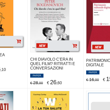
NEW
NEW
NEA
CHI DIAVOLO C'ERA IN
PATRIMONI
QUEL FILM? RITRATTI E
DIGITALE
6
CONVERSAZIONI
,10
PAPER
PAPER
1
16
€
€
,00
26
28
€
,60
€
,00