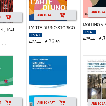
ADD TO CA
ADD TO CART
T
MOLLINO A-
L'ARTE DI UNO STORICO
NI, 1041
PAPER
PAPER
3
35
€
€
,00
26
28
€
,60
€
,00
4
,25
T
ADD TO CART
ADD TO CA