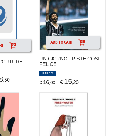
ADD TO CART
RT
UN GIORNO TRISTE COSÌ
COUTURE
FELICE
PAPER
8
15
,50
16
€
,20
€
,00