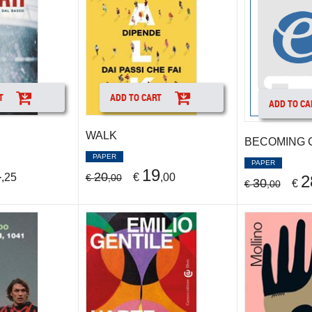
T
ADD TO CART
ADD TO CA
WALK
BECOMING 
PAPER
PAPER
4
19
20
,25
€
,00
2
€
,00
30
€
€
,00