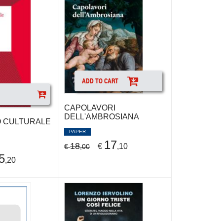
ADD TO CART
CAPOLAVORI
DELL'AMBROSIANA
O CULTURALE
PAPER
17
18
€
,10
€
,00
5
,20