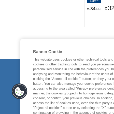
Carbonio Editore
(1)
ARDITI GIUSEPPE
(3)
PAPER
BUR La storia, le storie
(1)
3
Carocci
(33)
Ardizio Lorenzo
34
(2)
€
€
,00
BUR Saggi
(1)
Castelvecchi
(9)
ARENA LELLO
(1)
BUR Varia
(1)
Cedam
(13)
Argan Giovanni
(1)
BUSINESS E OLTRE
(12)
CELID
(2)
ARGANO LUCIO
(5)
BUSSOLA
(1)
CELIP
(3)
Argano Lucio
(4)
Camera con vista
(1)
CENTAURIA
(4)
Armani Giorgio
(1)
Campus Moda/Fashion
Cesati
(1)
ARNALDI VALERIA
(1)
Innovation
(2)
Banner Cookie
Charta
(1)
Arpiani Raffaella
(1)
Carte d'artisti
(3)
This website uses cookies or other technical tools and 
Chiare Lettere
(5)
Arqué Sabine
(1)
EGEA
Casa come me
cookies or other tracking tools to send you personalis
(2)
Chicago U.P.
(3)
ARSENE WENGER
(1)
personalised service in line with the preferences you 
Cataloghi
(4)
Chronicle Books
(1)
Arthus-Bertrand Yann
analysing and monitoring the behaviour of the users of
(1)
Cataloghi arte
(3)
ABOUT US
clicking the "Accept all cookies" button, or deny your c
CINETECABO
(1)
Ashraf Jamal
(1)
Cataloghi arte contemporanea
button. You can also manage your cookie preferences by
ETHICAL CODE
Città Nuova
(1)
ASSANTE ERNESTO
(5)
accessing to the area called "Privacy preferences cente
(2)
CONTACTS
CLEAN
manner, the cookies grouped into homogeneous categor
(1)
ASSOULINE PIERRE
(1)
Cataloghi di mostre
(4)
consent, or confirm your previous choices. In addition, 
CLUEB
(1)
ASTRID
(1)
Cataloghi di mostre. Arte
access the list of cookies used, even the third party’s
(1)
Codice Edizioni
(2)
ATTANASI GIUSEPPE
(2)
"Reject all cookies" button or by selecting the “X” button 
Centro italiano di studi superiori
continuation of browsing in the absence of cookies or o
Columbia U.P.
(1)
Atturo Emanuele