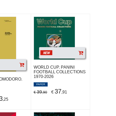
NEW
WORLD CUP. PANINI
FOOTBALL COLLECTIONS
1970-2026
OMODORO.
PAPER
37
39
€
,91
€
,90
3
,25