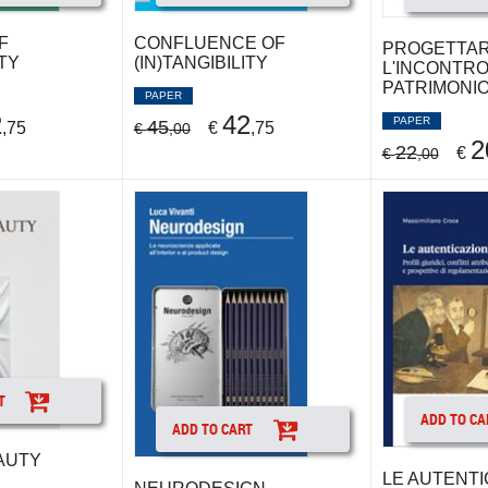
F
CONFLUENCE OF
PROGETTA
ITY
(IN)TANGIBILITY
L'INCONTRO
PATRIMONI
PAPER
2
42
PAPER
45
,75
€
,75
€
,00
2
22
€
€
,00
T
ADD TO CA
ADD TO CART
AUTY
LE AUTENTI