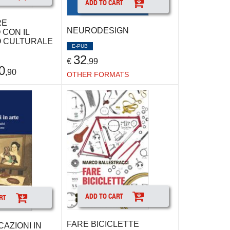
ADD TO CART
RE
NEURODESIGN
 CON IL
O CULTURALE
E-PUB
32
€
,99
0
,90
OTHER FORMATS
ADD TO CART
RT
FARE BICICLETTE
CAZIONI IN