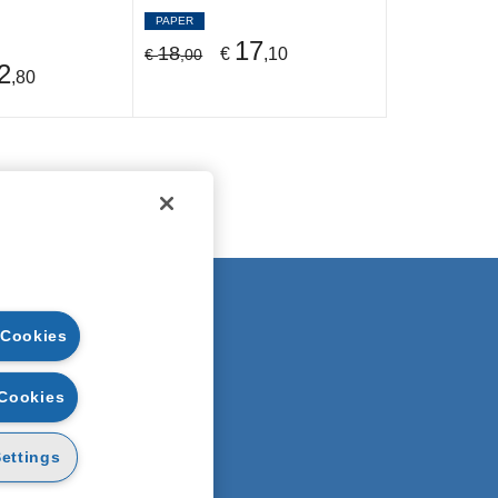
PAPER
17
18
€
,10
€
,00
2
,80
EGAL NOTE
 Cookies
UARANTEES
ECURITY
 Cookies
RIVACY
OOKIE POLICY
ettings
ATERIAL USAGE