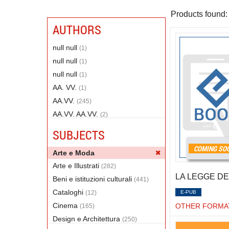
Products found:
AUTHORS
null null
(1)
null null
(1)
null null
(1)
AA. VV.
(1)
AA.VV.
(245)
AA.VV. AA.VV.
(2)
ABATANTUONO DIEGO
(1)
SUBJECTS
Abramovic Marina
(2)
COMING SO
Arte e Moda
ABSON EMMA
(2)
Arte e Illustrati
(282)
ACCATINO ALFREDO
(1)
LA LEGGE DE
Beni e istituzioni culturali
(441)
Accatino Alfredo
(1)
Cataloghi
(12)
E-PUB
ACUTO FRANCESCO
(1)
Cinema
OTHER FORMA
(165)
Adair King Julie
(1)
Design e Architettura
(250)
Adam Giorgina
(1)