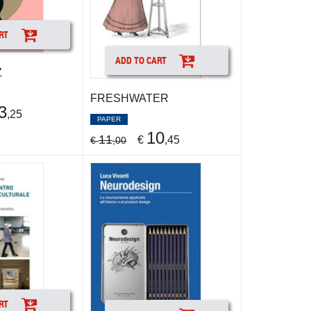
RT
ADD TO CART
Z
FRESHWATER
3
,25
PAPER
10
11
€
,45
€
,00
RT