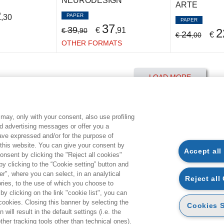
NEURODESIGN
ARTE
2
PAPER
,30
PAPER
37
39
€
,91
€
,90
2
24
€
€
,00
OTHER FORMATS
LOAD MORE
may, only with your consent, also use profiling
CONDITIONS OF PURCHASE
L
ed advertising messages or offer you a
have expressed and/or for the purpose of
 this website. You can give your consent by
Accept all
AVAILABILITY AND DELIVERY TIME
G
onsent by clicking the "Reject all cookies"
 clicking to the “Cookie setting” button and
PURCHASE PROCESS
S
r", where you can select, in an analytical
Reject all
PAYMENT TYPES
P
ies, to the use of which you choose to
by clicking on the link "cookie list", you can
DELIVERY
C
 cookies. Closing this banner by selecting the
Cookies S
RETURNS AND REFUNDS
M
will result in the default settings (i.e. the
ther tracking tools other than technical ones).