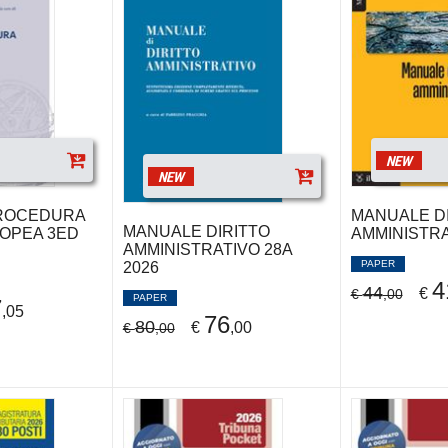
NEW
NEW
PROCEDURA
MANUALE DI
MANUALE DIRITTO
OPEA 3ED
AMMINISTR
AMMINISTRATIVO 28A
PAPER
2026
4
44
€
€
,00
PAPER
7
,05
76
80
€
,00
€
,00