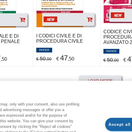
NEW
NEW
CODICE CIVI
I CODICI CIVILE E DI
ALE E DI
PROCEDURA
PROCEDURA CIVILE
 PENALE
AVANZATO 2
PAPER
PAPER
47
7
4
50
€
,50
,50
€
,00
50
€
€
,00
LOAD MORE
may, only with your consent, also use profiling
CONDITIONS OF PURCHASE
L
ed advertising messages or offer you a
have expressed and/or for the purpose of
 this website. You can give your consent by
Accept all
AVAILABILITY AND DELIVERY TIME
G
onsent by clicking the "Reject all cookies"