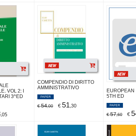
NEW
NEW
COMPENDIO DI DIRITTO
ALE
AMMINISTRATIVO
EUROPEAN 
. VOL 2: I
5TH ED
TARI 3^ED
PAPER
51
54
€
,30
€
,00
PAPER
5
8
57
€
,05
€
,60