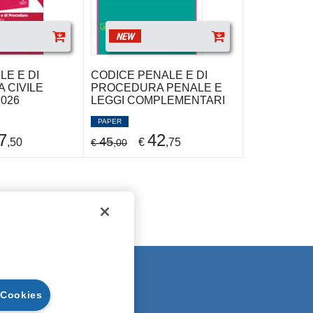
NEW
LE E DI
CODICE PENALE E DI
 CIVILE
PROCEDURA PENALE E
026
LEGGI COMPLEMENTARI
PAPER
7
42
45
,50
€
,75
€
,00
EGAL NOTE
 Cookies
UARANTEES