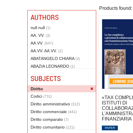
Products found:
AUTHORS
null null
(1)
AA. VV.
(3)
AA.VV.
(647)
AA.VV. AA.VV.
(2)
ABATANGELO CHIARA
(3)
ABAZIA LEONARDO
(1)
ABBADESSA PIETRO
(2)
SUBJECTS
COMING SO
ABBATE ALESSANDRA
(1)
Diritto
Abbate Giulio
(1)
Codici
(731)
ABETE FRANCESCO
«TAX COMPLI
(1)
ISTITUTI DI
Diritto amministrativo
(312)
ABRIANI NICCOLO'
(1)
COLLABORAZ
Diritto commerciale
(441)
Abu Awwad Amal
(1)
L'AMMINISTR
FINANZIARIA
Diritto comparato
(7)
Acampora Lea
(1)
Diritto comunitario
(121)
ACCADEMIA NAZIONALE DEI
PAPER