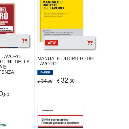
NEW
 LAVORO,
MANUALE DI DIRITTO DEL
RTUNI, DELLA
LAVORO
A E
TENZA
PAPER
32
34
€
,30
€
,00
0
,80