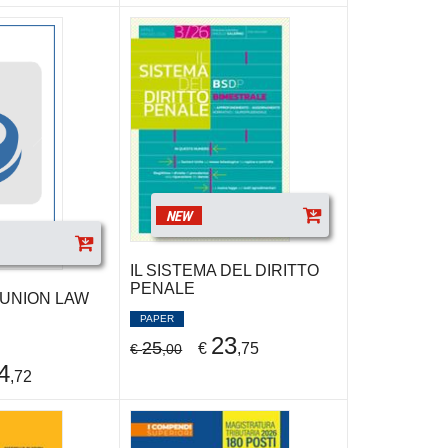
NEW
IL SISTEMA DEL DIRITTO
PENALE
UNION LAW
PAPER
23
25
€
,75
€
,00
4
,72