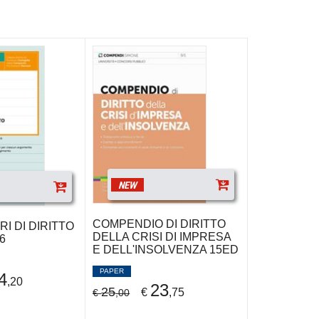
NEW
COMPENDIO DI DIRITTO
RI DI DIRITTO
DELLA CRISI DI IMPRESA
6
E DELL'INSOLVENZA 15ED
PAPER
4
,20
23
25
€
,75
€
,00