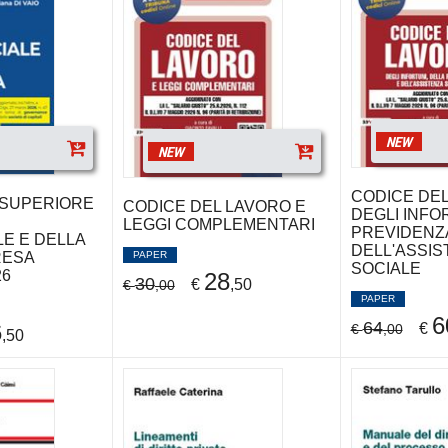
NEW
NEW
CODICE DEL
SUPERIORE
CODICE DEL LAVORO E
DEGLI INFO
LEGGI COMPLEMENTARI
PREVIDENZ
E E DELLA
DELL'ASSIS
PAPER
RESA
SOCIALE
26
28
30
€
,50
€
,00
PAPER
6
64
6
€
€
,00
,50