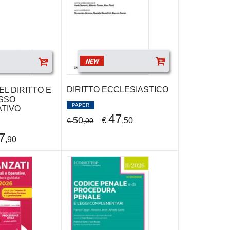
NEW
DIRITTO ECCLESIASTICO
L DIRITTO E
SSO
PAPER
ATIVO
47
50
€
,50
€
,00
7
,90