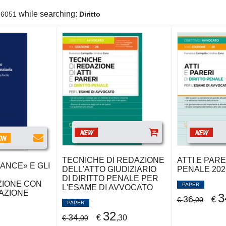
while searching:
6051
Diritto
NEW
NEW
ON
TECNICHE DI REDAZIONE
ATTI E PARE
ANCE» E GLI
DELL'ATTO GIUDIZIARIO
PENALE 202
DI DIRITTO PENALE PER
IONE CON
PAPER
L'ESAME DI AVVOCATO
AZIONE
3
36
€
€
,00
PAPER
32
34
€
,30
€
,00