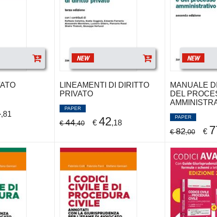
NEW
NEW
VATO
LINEAMENTI DI DIRITTO
MANUALE DE
PRIVATO
DEL PROCE
AMMINISTR
PAPER
4
,81
PAPER
42
44
€
,18
€
,40
7
82
€
€
,00