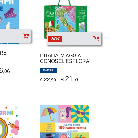
NEW
ARE
L'ITALIA. VIAGGIA,
CONOSCI, ESPLORA
6
PAPER
,06
21
22
€
,76
€
,90