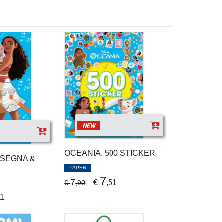
NEW
OCEANIA. 500 STICKER
ISEGNA &
PAPER
7
7
€
,51
€
,90
61