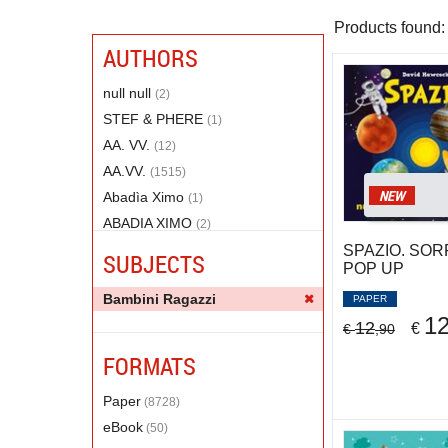
Products found:
AUTHORS
null null
(2)
STEF & PHERE
(1)
AA. VV.
(12)
AA.VV.
(1515)
NEW
Abadìa Ximo
(1)
ABADIA XIMO
(2)
ABBATIELLO ANTONELLA
SPAZIO. SO
(1)
SUBJECTS
POP UP
Abbatiello Antonella
(2)
Bambini Ragazzi
ABDEL QADER SUMAYA
PAPER
(1)
1
12
Abe Momoko
€
(1)
€
,90
Abeni Damiano
(1)
FORMATS
Abeti Caterina
(1)
Paper
(8728)
ABRAMOVICH ODETTE
(2)
eBook
(50)
ACCINELLI GIANUMBERTO
(3)