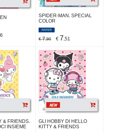
SPIDER-MAN. SPECIAL
MEN
COLOR
PAPER
46
7
7
€
,51
€
,90
NEW
Y & FRIENDS.
GLI HOBBY DI HELLO
CI INSIEME
KITTY & FRIENDS