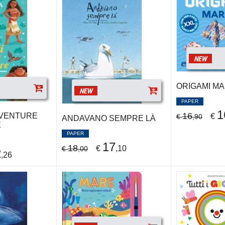
NEW
ORIGAMI M
NEW
PAPER
1
16
VVENTURE
€
€
,90
ANDAVANO SEMPRE LÀ
E
PAPER
17
18
€
,10
€
,00
2
,26