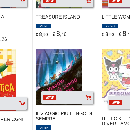
NEW
NEW
LA
TREASURE ISLAND
LITTLE WO
PAPER
PAPER
8
8
8
8
€
,46
€
,
€
,90
€
,90
2
,26
NEW
NEW
IL VIAGGIO PIÙ LUNGO DI
HELLO KITT
SEMPRE
 PER OGNI
DIVERTIAMO
PAPER