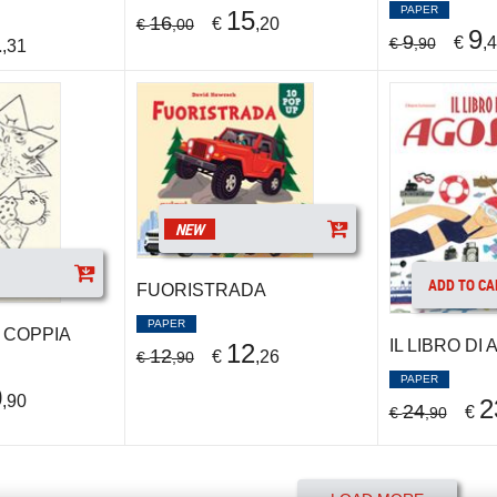
PAPER
15
16
€
,20
€
,00
9
1
9
€
,
€
,90
,31
NEW
ADD TO CA
FUORISTRADA
PAPER
 COPPIA
IL LIBRO DI
12
12
€
,26
€
,90
PAPER
0
,90
2
24
€
€
,90