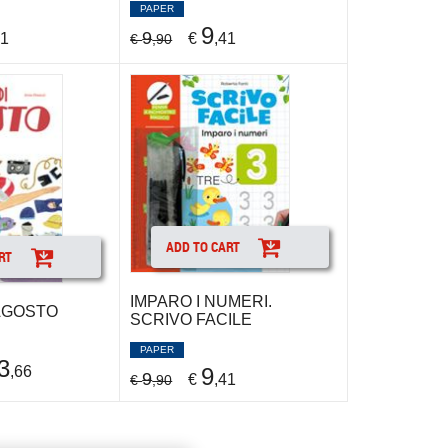
PAPER
9
9
41
€
,41
€
,90
ADD TO CART
RT
IMPARO I NUMERI.
 AGOSTO
SCRIVO FACILE
PAPER
3
9
,66
9
€
,41
€
,90