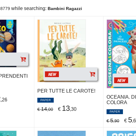
while searching:
8779
Bambini Ragazzi
NEW
RPRENDENTI
NEW
PER TUTTE LE CAROTE!
OCEANIA. D
2
,26
PAPER
COLORA
13
14
€
,30
€
,00
PAPER
5
5
€
,
€
,90