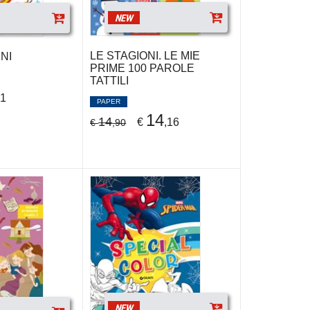
NEW
LE STAGIONI. LE MIE
RNI
PRIME 100 PAROLE
TATTILI
41
PAPER
14
14
€
,16
€
,90
NEW