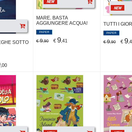
NEW
NEW
MARE. BASTA
AGGIUNGERE ACQUA!
TUTTI I GIO
PAPER
PAPER
9
9
9
€
,41
€
,90
9
€
,
€
,90
LEGHE SOTTO
9
,00