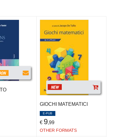
OON
NEW
 TO
GIOCHI MATEMATICI
E-PUB
9
€
,99
OTHER FORMATS