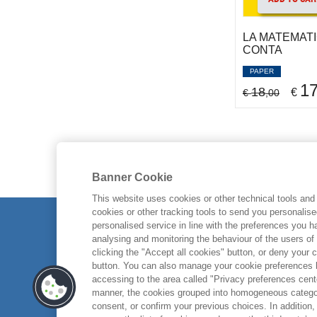
BOLYAI JANOS
(1)
Nuovo Cammeo
(1)
Hoepli
(18)
BONCINELLI EDOARDO
(1)
Oscar saggi
(1)
Houghton-Mifflin/Southwestern
LA MATEMAT
Bordignon Paolo
(1)
CONTA
Oscar saggi. Accademia
(1)
(2)
BORGOGNI LAURA
(1)
PERCORSI DI STUDIO
IACOBELLI
(2)
(1)
PAPER
BORGONOVO EMANUELE
(2)
1
PIXEL
Il Mulino
(8)
18
(36)
€
€
,00
BORRA SIMONE
(3)
PRISTEM STORIA
Il Pellicano
(7)
(1)
BOSI GIANNI
(1)
QUALITY PAPERBACKS
Il Saggiatore
(1)
(2)
BOSIO GIANNI
(1)
RESTART
Il Sole 24 Ore Media
(2)
(1)
BOTTAZZINI UMBERTO
(2)
SAGGI
ISEDI
(5)
(1)
BOUCHERON STEPHANE
(1)
Banner Cookie
Scienze
Ist.Enc.It. Treccani
(1)
(2)
BRADLEY TERESA
(1)
Scintille
This website uses cookies or other technical tools and 
Jossey-Bass/Wiley
(1)
(6)
BRANDI PRIMO
(2)
EGEA
cookies or other tracking tools to send you personalis
SELECTA
LA NAVE DI TESEO
(1)
(3)
BREGA FRANCESCO
personalised service in line with the preferences you 
(5)
Senza tempo
L'Airone Editrice
(1)
(3)
analysing and monitoring the behaviour of the users of
Brent Rebecca
(1)
ABOUT US
clicking the "Accept all cookies" button, or deny your c
SERIE MANUALI
Laterza
(1)
(1)
BROOKS CHRIS
(1)
button. You can also manage your cookie preferences by
ETHICAL CODE
STATISTICA
Liguori
(2)
(3)
accessing to the area called "Privacy preferences cente
BROOKS MICHAEL
(1)
Strumenti per l'indagine sociale
CONTACTS
Longanesi
manner, the cookies grouped into homogeneous categor
(2)
BROVERMAN SAMUEL A.
(2)
consent, or confirm your previous choices. In addition, 
(2)
MacMillan Palgrave
(5)