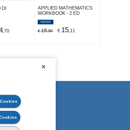
APPLIED MATHEMATICS
 DI
WORKBOOK - 2 ED
PAPER
15
4
15
€
,11
,70
€
,90
EGAL NOTE
 Cookies
UARANTEES
ECURITY
 Cookies
RIVACY
OOKIE POLICY