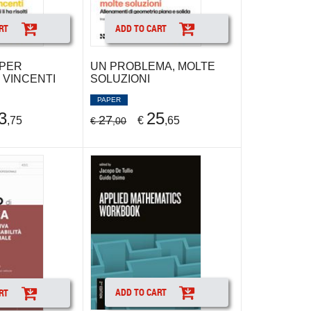
RT
ADD TO CART
 PER
UN PROBLEMA, MOLTE
 VINCENTI
SOLUZIONI
PAPER
3
25
27
,75
€
,65
€
,00
ADD TO CART
RT