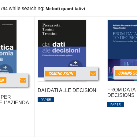
while searching:
794
Metodi quantitativi
COMING S
COMING SOON
ON
FROM DATA
DAI DATI ALLE DECISIONI
DECISIONS
 PER
PAPER
E L’AZIENDA
PAPER