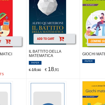
ADD TO CART
COMING S
T
IL BATTITO DELLA
MATICI
GIOCHI MAT
MATEMATICA
PAPER
PAPER
18
19
€
,91
€
,90
TS