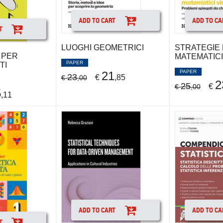
ADD TO CART
ADD TO CA
T
LUOGHI GEOMETRICI
STRATEGIE
 PER
MATEMATICI
PAPER
TI
PAPER
21
23
€
,85
€
,00
2
25
€
€
,00
5
,11
ADD TO CART
ADD TO CA
T