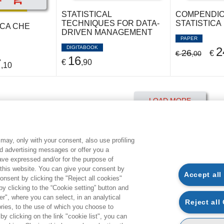
STATISTICAL
COMPENDIO
TECHNIQUES FOR DATA-
STATISTICA
ICA CHE
DRIVEN MANAGEMENT
PAPER
DIGITABOOK
2
26
€
€
,00
16
7
€
,90
,10
LOAD MORE
may, only with your consent, also use profiling
CONDITIONS OF PURCHASE
L
ed advertising messages or offer you a
have expressed and/or for the purpose of
 this website. You can give your consent by
Accept all
AVAILABILITY AND DELIVERY TIME
G
onsent by clicking the "Reject all cookies"
 clicking to the “Cookie setting” button and
PURCHASE PROCESS
S
r", where you can select, in an analytical
Reject all
PAYMENT TYPES
P
ies, to the use of which you choose to
by clicking on the link "cookie list", you can
DELIVERY
C