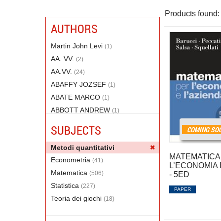
Products found:
AUTHORS
Martin John Levi
(1)
AA. VV.
(2)
AA.VV.
(24)
ABAFFY JOZSEF
(1)
ABATE MARCO
(1)
ABBOTT ANDREW
(1)
ABRUSCI VITO MICHELE
(1)
SUBJECTS
COMING SO
ACHESON DAVID
(1)
Metodi quantitativi
ADAMS ROBERT
(1)
MATEMATICA
Econometria
(41)
AGRESTI ALAN
(12)
L’ECONOMIA 
Matematica
(506)
AITKEN COLIN
- 5ED
(1)
Statistica
(227)
ALBANO ROBERTO
(2)
PAPER
Teoria dei giochi
(18)
Alessandrini Paolo
(3)
ALESSANDRINI PAOLO
(3)