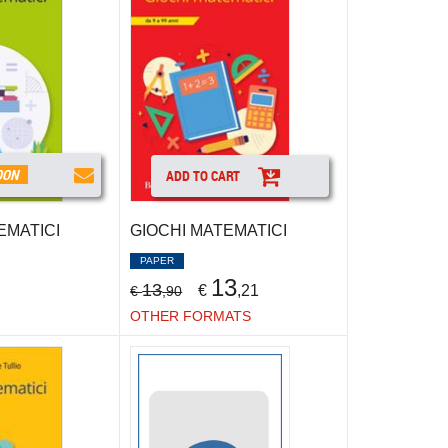
OON
ADD TO CART
EMATICI
GIOCHI MATEMATICI
PAPER
13
13
€
,21
€
,90
OTHER FORMATS