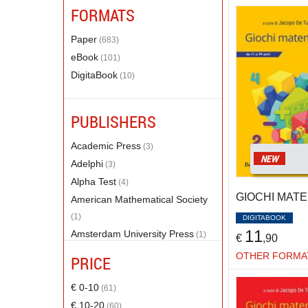
ALEXANDER AMIR
(1)
FORMATS
ALLEVI ELISABETTA
(2)
Paper
(683)
ALLISON PAUL
(1)
eBook
(101)
AMATURO ENRICA
(1)
DigitaBook
(10)
AMBROSETTI ANTONIO
(1)
ANDERSON ALAN
(2)
ANDREATTA MARCO
(1)
PUBLISHERS
ANGILELLA SILVIA
(1)
Academic Press
(3)
ANGRIST JOSHUA
(2)
NEW
Adelphi
(3)
ANICHINI GIUSEPPE
(5)
Alpha Test
(4)
ANNARATONE SILVIA
(1)
GIOCHI MATE
American Mathematical Society
ANTONICELLI MARGARET
(2)
(1)
DIGITABOOK
ARA ALICE
(1)
11
Amsterdam University Press
(1)
€
,90
ARNHOLT ALAN
(1)
Ape
(1)
OTHER FORMA
ARTSTEIN ZVI
PRICE
(3)
Apogeo
(2)
ASH AVNER
(1)
Apogeo
€ 0-10
(61)
(3)
ASTERIOU DIMITRIOS
(1)
Blackie Edizioni
€ 10-20
(60)
(1)