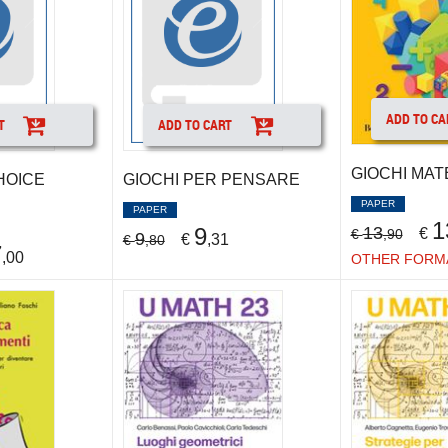
ADD TO CA
T
ADD TO CART
GIOCHI MAT
HOICE
GIOCHI PER PENSARE
PAPER
PAPER
1
9
13
€
€
,90
9
€
,31
€
,80
7
,00
OTHER FORM