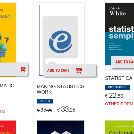
ADD TO CA
ADD TO CART
STATISTICA
MATICI
MAKING STATISTICS
DIGITABOOK
WORK
22
€
,50
PAPER
OTHER FORM
33
35
€
,25
€
,00
TS