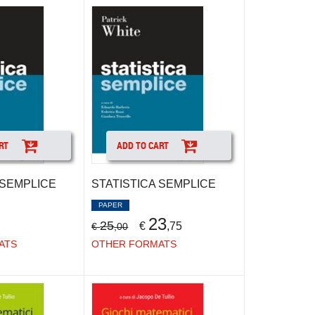
RT
ADD TO CART
 SEMPLICE
STATISTICA SEMPLICE
PAPER
23
25
€
,75
€
,00
ATS
OTHER FORMATS