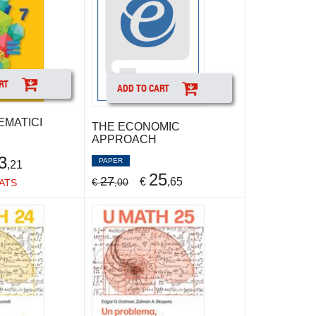
RT
ADD TO CART
EMATICI
THE ECONOMIC
APPROACH
3
PAPER
,21
25
27
€
,65
€
,00
ATS