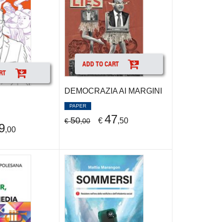
ADD TO CART
RT
DEMOCRAZIA AI MARGINI
PAPER
47
50
€
,50
€
,00
9
,00