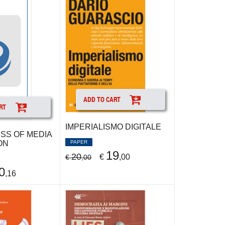
ADD TO CART
RT
IMPERIALISMO DIGITALE
SS OF MEDIA
ON
PAPER
19
20
€
,00
€
,00
0
,16