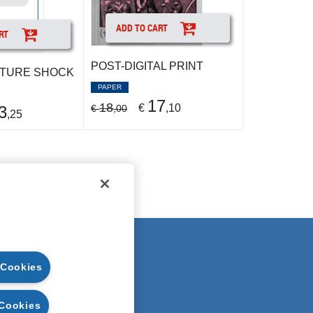
ADD TO CART
RT
POST-DIGITAL PRINT
LTURE SHOCK
PAPER
17
18
€
,10
€
,00
3
,25
EGAL NOTE
 Cookies
UARANTEES
ECURITY
 Cookies