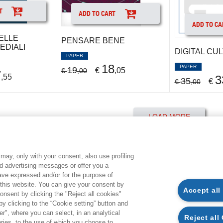
T
ADD TO CART
ADD TO CA
ELLE
PENSARE BENE
EDIALI
DIGITAL CU
PAPER
18
PAPER
19
€
,05
€
,00
7
,55
3
35
€
€
,00
LOAD MORE
may, only with your consent, also use profiling
CONDITIONS OF PURCHASE
L
ed advertising messages or offer you a
have expressed and/or for the purpose of
 this website. You can give your consent by
Accept all
AVAILABILITY AND DELIVERY TIME
G
onsent by clicking the "Reject all cookies"
 clicking to the “Cookie setting” button and
PURCHASE PROCESS
S
r", where you can select, in an analytical
Reject all
ies, to the use of which you choose to