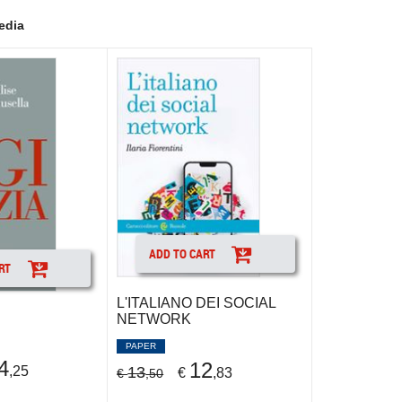
edia
ADD TO CART
RT
L'ITALIANO DEI SOCIAL
NETWORK
PAPER
4
12
,25
13
€
,83
€
,50