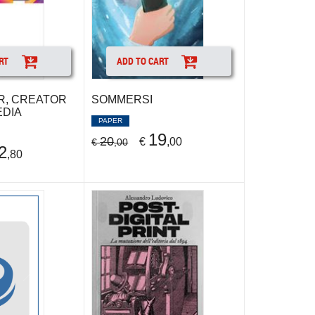
RT
ADD TO CART
R, CREATOR
SOMMERSI
EDIA
PAPER
19
20
€
,00
€
,00
2
,80