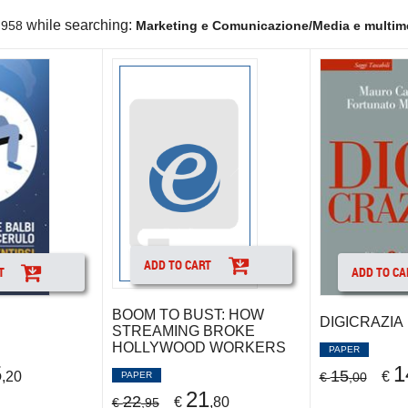
while searching:
958
Marketing e Comunicazione/Media e multim
ADD TO CART
T
ADD TO CA
BOOM TO BUST: HOW
DIGICRAZIA
STREAMING BROKE
HOLLYWOOD WORKERS
PAPER
5
1
15
,20
€
€
,00
PAPER
21
22
€
,80
€
,95