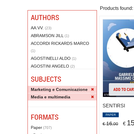
Products found:
AUTHORS
AA.VV.
(23)
ABRAMSON JILL
(1)
ACCORDI RICKARDS MARCO
(1)
AGOSTINELLI ALDO
(1)
AGOSTINI ANGELO
(2)
AGRO' LEANDRO
(3)
SUBJECTS
Alfetra Sebastiano
(1)
ADD TO CAR
Alfieri Andrea
Marketing e Comunicazione
(1)
Media e multimedia
ALIPRANDI SIMONE
(1)
ALONZO GIULIA
SENTIRSI
(2)
AMBROSO ODOARDO
(2)
FORMATS
PAPER
AMEN ROBERTO
1
(2)
16
€
€
,00
Paper
(707)
ANANIA FRANCESCA
(1)