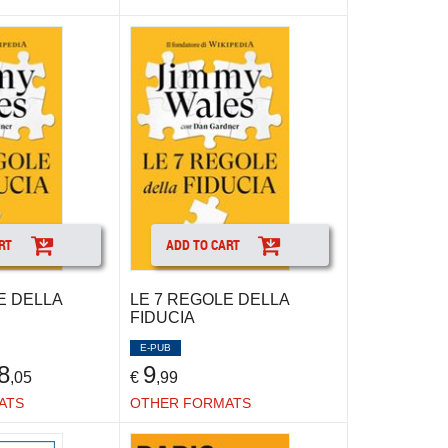
RT
ADD TO CART
E DELLA
LE 7 REGOLE DELLA
FIDUCIA
E-PUB
8
9
,05
€
,99
ATS
OTHER FORMATS