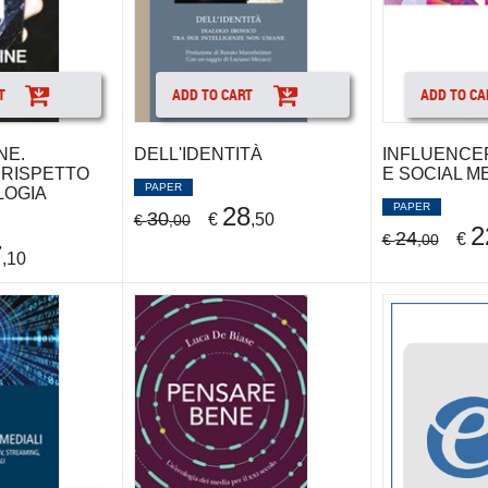
T
ADD TO CART
ADD TO CA
NE.
DELL'IDENTITÀ
INFLUENCE
 RISPETTO
E SOCIAL M
PAPER
LOGIA
PAPER
28
30
€
,50
€
,00
2
24
€
€
,00
7
,10