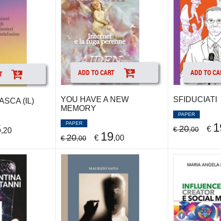
ADD TO CART
ADD TO CA
T
YOU HAVE A NEW
SFIDUCIATI
ASCA (IL)
MEMORY
PAPER
PAPER
1
5
20
€
€
,00
,20
19
20
€
,00
€
,00