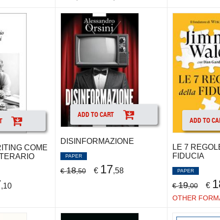
ADD TO CART
ADD TO CA
T
DISINFORMAZIONE
LE 7 REGOL
ITING COME
FIDUCIA
TERARIO
PAPER
17
18
€
,58
€
,50
PAPER
1
7
19
€
,10
€
,00
OTHER FORM