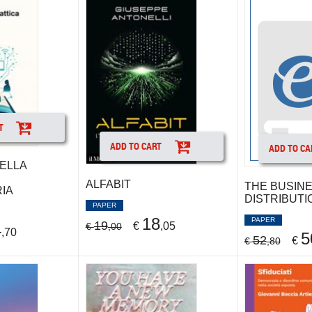
T
ADD TO CART
ADD TO CA
NELLA
ALFABIT
THE BUSINE
IA
DISTRIBUTI
PAPER
18
PAPER
19
€
,05
4
€
,00
,70
5
52
€
€
,80